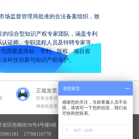
市场监督管理局批准的合法备案组织，致
富的综合型知识产权专家团队，涵盖专利
系认证师、专职流程人员及特聘专家等。
务范围覆盖商标、专利、版权、项目咨
企业科技创新与知识产权保护。
请您留言
正规发票
安
所有业务开具全额正规机打
感谢您的关注，当前客服人员不在
增值税发票
线，请填写一下您的信息，我们会
尽快和您联系。
发区梧桐街39号4号楼6楼
81181 17788116778