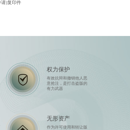
司申请)复印件
权力保护
公
有效抗辩和撤销他人恶
宣
意抢注，是打击盗版的
有力武器
无形资产
可
作为许可使用和转让版