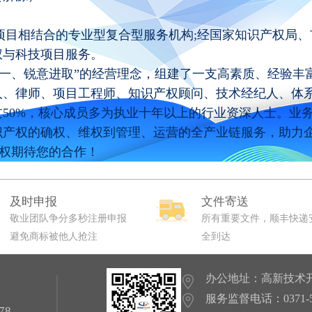
相结合的专业型复合型服务机构;经国家知识产权局、
权与科技项目服务。
、锐意进取”的经营理念，组建了一支高素质、经验丰
人、律师、项目工程师、知识产权顾问、技术经纪人、体
50%，核心成员多为执业十年以上的行业资深人士。业
识产权的确权、维权到管理、运营的全产业链服务，助力
产权期待您的合作！
及时申报
文件寄送
敬业团队争分多秒注册申报
所有重要文件，顺丰快递
避免商标被他人抢注
全到达
办公地址：高新技术开
服务监督电话：0371-559
78