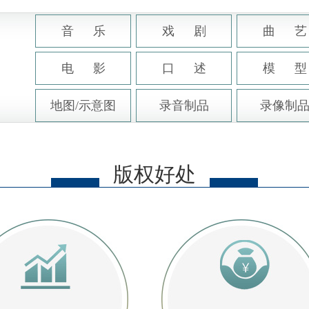
音 乐
戏 剧
曲 艺
电 影
口 述
模 型
地图/示意图
录音制品
录像制
版权好处