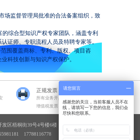
市场监督管理局批准的合法备案组织，致
富的综合型知识产权专家团队，涵盖专利
系认证师、专职流程人员及特聘专家等。
务范围覆盖商标、专利、版权、项目咨
企业科技创新与知识产权保护。
请您留言
正规发票
安
所有业务开具全额正规机打
感谢您的关注，当前客服人员不在
增值税发票
线，请填写一下您的信息，我们会
尽快和您联系。
发区梧桐街39号4号楼6楼
81181 17788116778