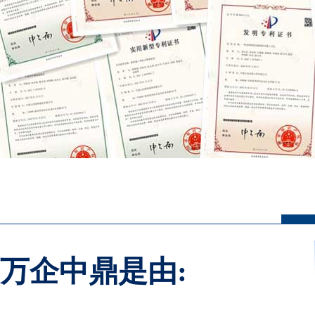
万企中鼎是由: