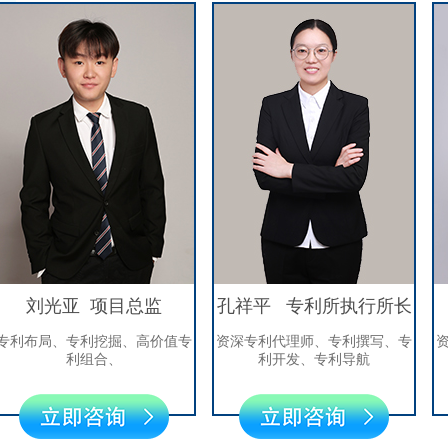
光亚 项目总监
孔祥平 专利所执行所长
徐
局、专利挖掘、高价值专
资深专利代理师、专利撰写、专
资深专利
利组合、
利开发、专利导航
利挖