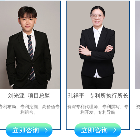
光亚 项目总监
孔祥平 专利所执行所长
徐
局、专利挖掘、高价值专
资深专利代理师、专利撰写、专
资深专利
利组合、
利开发、专利导航
利挖