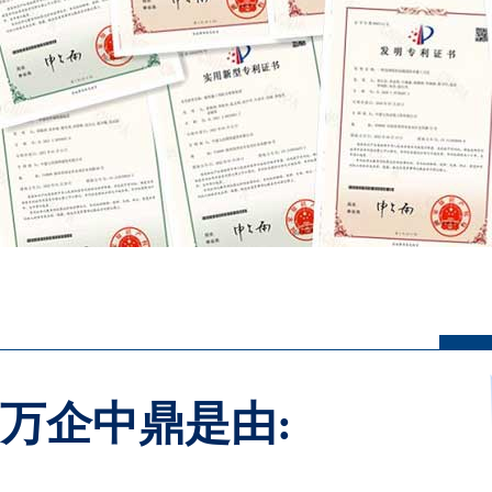
万企中鼎是由: