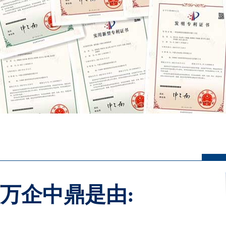
万企中鼎是由: